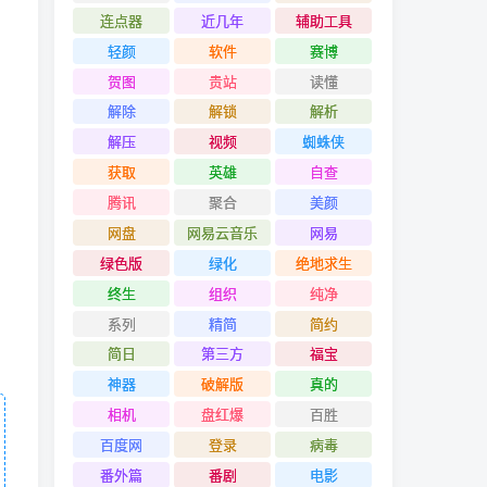
连点器
近几年
辅助工具
轻颜
软件
赛博
贺图
贵站
读懂
解除
解锁
解析
解压
视频
蜘蛛侠
获取
英雄
自查
腾讯
聚合
美颜
网盘
网易云音乐
网易
绿色版
绿化
绝地求生
终生
组织
纯净
系列
精简
简约
简日
第三方
福宝
神器
破解版
真的
相机
盘红爆
百胜
百度网
登录
病毒
番外篇
番剧
电影