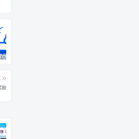
使用大全
QQ红包云端登录操作教程
小程QQ云端手表扫码登录教程
篇
奖励