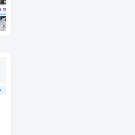
装扮名片大全合集
支付宝2023兔年集五福活动开始 附集福玩法攻略
绝地求生已
论