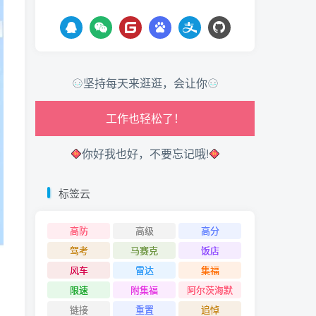
走路也有劲了！
腿也不痛了！
坚持每天来逛逛，会让你
腰也不酸了！
工作也轻松了！
你好我也好，不要忘记哦!
标签云
高防
高级
高分
驾考
马赛克
饭店
风车
雷达
集福
限速
附集福
阿尔茨海默
链接
重置
追悼