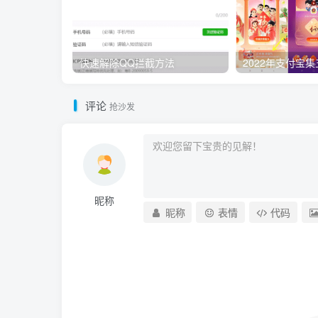
快速解除QQ拦截方法
评论
抢沙发
昵称
昵称
表情
代码