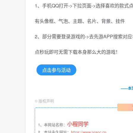
1、手机QQ打开->下拉页面->选择喜欢的款式
有头像框、气泡、主题、名片、背景、挂件
2、部分需要登录游戏的->去先游APP搜索对
点秒玩即可无需下载本身那么大的游戏！
点击参与活动
-----
©
版权声明
小程同学
1、本网站名称：
2、本站永久网址：
https://www.ixiaoc.cn