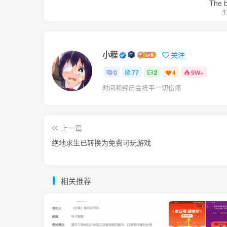
The be
小程
关注
0
77
2
4
9W+
时间和经历会抚平一切伤痛
上一篇
绝地求生已转换为免费可玩游戏
相关推荐