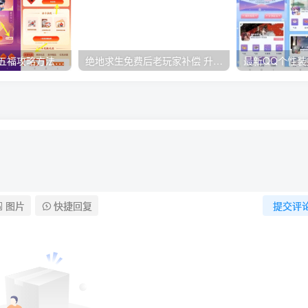
2022年支付宝集五福攻略方法 集福宝 集福神器
绝地求生免费后老玩家补偿 升级PLUS玩家领奖励
最新QQ个性
图片
快捷回复
提交评