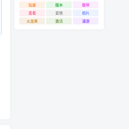
玩家
版本
版带
爱看
爱情
照片
火龙果
激活
漫游