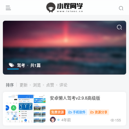
驾考
共1篇
排序
更新
浏览
点赞
评论
安卓懒人驾考v2.9.8高级版
免费资源
手机软件
资源分享
4年前
155