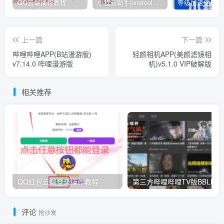
QQ云端操作教程
小程云助手|onetool助手|网易打卡300首
等级加速使用大
上一篇
下一篇
哔哩哔哩APP(B站漫游版)
轻颜相机APP(美颜滤镜相
v7.14.0 哔哩漫游版
机)v5.1.0 VIP破解版
相关推荐
QQ红包云端登录操作教程
第三方哔哩哔哩
评论
抢沙发