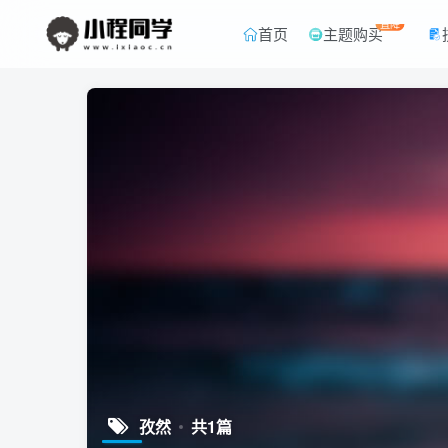
直降
首页
主题购买
孜然
共1篇