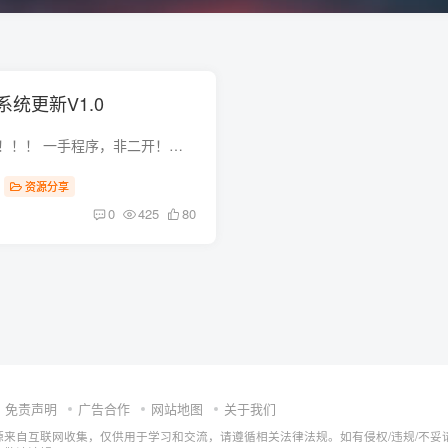
统更新V1.0
历时51天，终于发布！！！ 一手程序，非二开！一手程序，非二开！一手程序，非二开！ 支持创建多程序，对接多种支付接口后台数据一览无余！ 运行环境：PHP7.0
资源分享
0
425
80
免责声明
广告合作
网站地图
关于我们
源来自互联网收集，仅供用于学习和交流，请遵循相关法律法规。如有侵权/违规/不妥