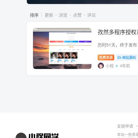
排序
更新
浏览
点赞
评论
孜然多程序授权系
免费资源
网站源码
小程
4年前
友链申请
本站一些资