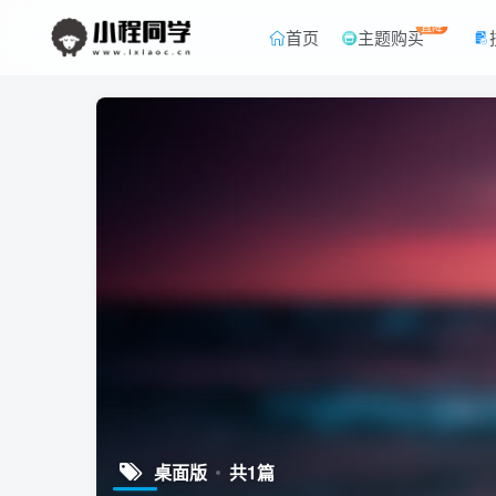
直降
首页
主题购买
桌面版
共1篇