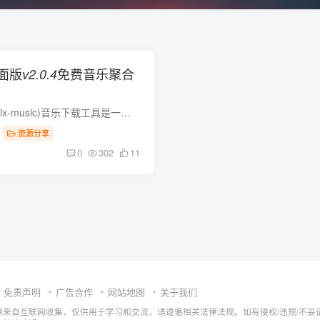
面版
免费音乐聚合
v2.0.4
洛雪音乐助手桌面版(lx-music)音乐下载工具是一款音乐聚合软件.聚合大量音乐平台搜索接口,免费在线试听下载全网付费歌曲版权音乐;挖掘酷狗音乐歌单,酷我音乐排行榜;可选音乐来源接口,下载歌词,...
资源分享
0
302
11
免责声明
广告合作
网站地图
关于我们
源来自互联网收集，仅供用于学习和交流，请遵循相关法律法规。如有侵权/违规/不妥