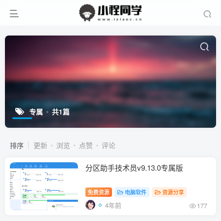
专属
共1篇
排序
更新
浏览
点赞
评论
分区助手技术员v9.13.0专属版
免费资源
电脑软件
资源分享
4年前
177