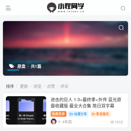
原盘
共1篇
排序
更新
浏览
点赞
评论
进击的巨人 1-3+最终季+外传 蓝光原
盘收藏版 最全大合集 简日双字幕
免费资源
动漫分享
影音娱乐
4年前
1312