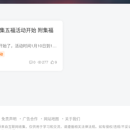
年集五福活动开始 附集福
支付宝集福今天正式开始了，活动时间1月10日到1月21日，瓜分红包时间1月21日晚上22:18 支付宝搜索“五福”进入，以下是最直观的方法，每天都可以多次参加重复扫！ 每张福卡还可以抽奖，进入支付...
动
0
277
9
免责声明
广告合作
网站地图
关于我们
源来自互联网收集，仅供用于学习和交流，请遵循相关法律法规。如有侵权/违规/不妥