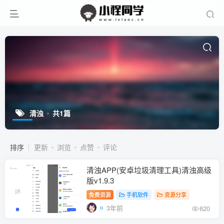
清浊
共1篇
排序
更新
浏览
点赞
评论
清浊APP(安卓垃圾清理工具)清浊高级
版v1.9.3
免费资源
手机软件
资源分享
3年前
620