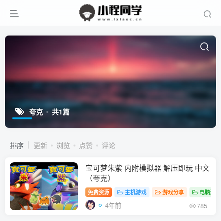
夸克
共1篇
排序
更新
浏览
点赞
评论
宝可梦朱紫 内附模拟器 解压即玩 中文
（夸克）
免费资源
主机游戏
游戏分享
电脑游
4年前
785