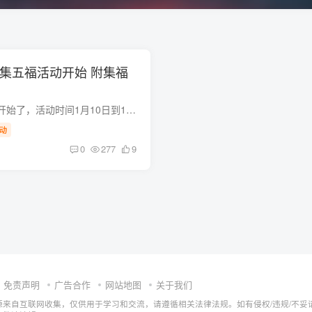
年集五福活动开始 附集福
支付宝集福今天正式开始了，活动时间1月10日到1月21日，瓜分红包时间1月21日晚上22:18 支付宝搜索“五福”进入，以下是最直观的方法，每天都可以多次参加重复扫！ 每张福卡还可以抽奖，进入支付...
动
0
277
9
免责声明
广告合作
网站地图
关于我们
源来自互联网收集，仅供用于学习和交流，请遵循相关法律法规。如有侵权/违规/不妥