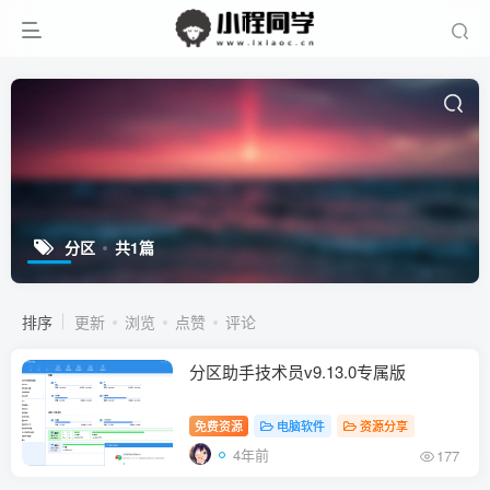
分区
共1篇
排序
更新
浏览
点赞
评论
分区助手技术员v9.13.0专属版
免费资源
电脑软件
资源分享
4年前
177